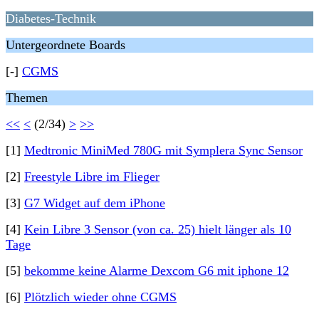
Diabetes-Technik
Untergeordnete Boards
[-]
CGMS
Themen
<<
<
(2/34)
>
>>
[1]
Medtronic MiniMed 780G mit Symplera Sync Sensor
[2]
Freestyle Libre im Flieger
[3]
G7 Widget auf dem iPhone
[4]
Kein Libre 3 Sensor (von ca. 25) hielt länger als 10
Tage
[5]
bekomme keine Alarme Dexcom G6 mit iphone 12
[6]
Plötzlich wieder ohne CGMS