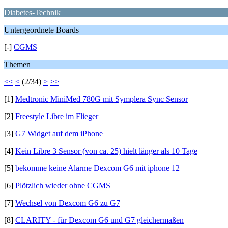
Diabetes-Technik
Untergeordnete Boards
[-]
CGMS
Themen
<<
<
(2/34)
>
>>
[1]
Medtronic MiniMed 780G mit Symplera Sync Sensor
[2]
Freestyle Libre im Flieger
[3]
G7 Widget auf dem iPhone
[4]
Kein Libre 3 Sensor (von ca. 25) hielt länger als 10 Tage
[5]
bekomme keine Alarme Dexcom G6 mit iphone 12
[6]
Plötzlich wieder ohne CGMS
[7]
Wechsel von Dexcom G6 zu G7
[8]
CLARITY - für Dexcom G6 und G7 gleichermaßen