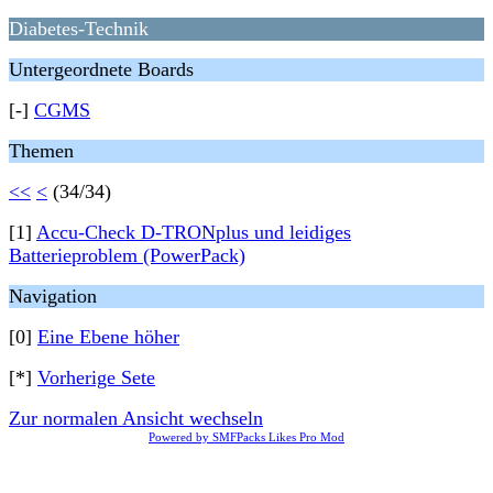
Diabetes-Technik
Untergeordnete Boards
[-]
CGMS
Themen
<<
<
(34/34)
[1]
Accu-Check D-TRONplus und leidiges
Batterieproblem (PowerPack)
Navigation
[0]
Eine Ebene höher
[*]
Vorherige Sete
Zur normalen Ansicht wechseln
Powered by SMFPacks Likes Pro Mod