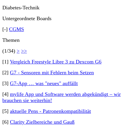
Diabetes-Technik
Untergeordnete Boards
[-]
CGMS
Themen
(1/34)
>
>>
[1]
Vergleich Freestyle Libre 3 zu Dexcom G6
[2]
G7 - Sensoren mit Fehlern beim Setzen
[3]
G7-App … was "neues" auffällt
[4]
mylife App und Software werden abgekündigt – wir
brauchen sie weiterhin!
[5]
aktuelle Pens - Patronenkompatibilität
[6]
Clarity Zielbereiche und Gauß