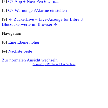
[7]
G7 App + NovoPen 6 … u.a.
[8]
G7 Warnungen/Alarme einstellen
[9]
🔹 ZuckerLive – Live-Anzeige für Libre 3
Blutzuckerwerte im Browser 🔹
Navigation
[0]
Eine Ebene höher
[#]
Nächste Seite
Zur normalen Ansicht wechseln
Powered by SMFPacks Likes Pro Mod