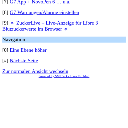
[7]
G7 App + NovoPen 6 … u.a.
[8]
G7 Warnungen/Alarme einstellen
[9]
🔹 ZuckerLive – Live-Anzeige für Libre 3
Blutzuckerwerte im Browser 🔹
Navigation
[0]
Eine Ebene höher
[#]
Nächste Seite
Zur normalen Ansicht wechseln
Powered by SMFPacks Likes Pro Mod