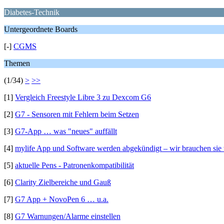
Diabetes-Technik
Untergeordnete Boards
[-]
CGMS
Themen
(1/34)
>
>>
[1]
Vergleich Freestyle Libre 3 zu Dexcom G6
[2]
G7 - Sensoren mit Fehlern beim Setzen
[3]
G7-App … was "neues" auffällt
[4]
mylife App und Software werden abgekündigt – wir brauchen sie 
[5]
aktuelle Pens - Patronenkompatibilität
[6]
Clarity Zielbereiche und Gauß
[7]
G7 App + NovoPen 6 … u.a.
[8]
G7 Warnungen/Alarme einstellen