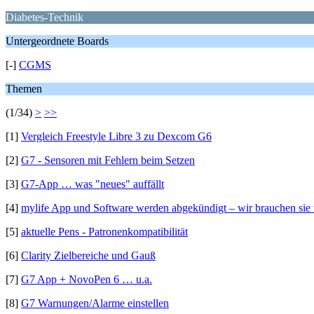
Diabetes-Technik
Untergeordnete Boards
[-]
CGMS
Themen
(1/34)
>
>>
[1]
Vergleich Freestyle Libre 3 zu Dexcom G6
[2]
G7 - Sensoren mit Fehlern beim Setzen
[3]
G7-App … was "neues" auffällt
[4]
mylife App und Software werden abgekündigt – wir brauchen sie 
[5]
aktuelle Pens - Patronenkompatibilität
[6]
Clarity Zielbereiche und Gauß
[7]
G7 App + NovoPen 6 … u.a.
[8]
G7 Warnungen/Alarme einstellen