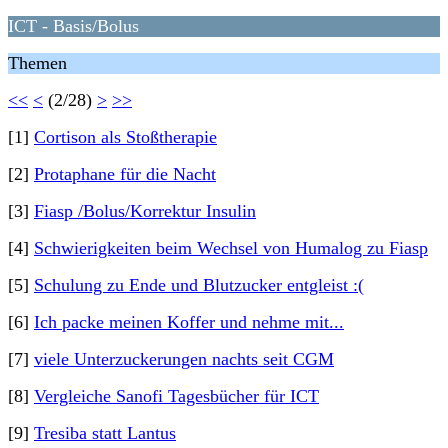
ICT - Basis/Bolus
Themen
<<
<
(2/28)
>
>>
[1]
Cortison als Stoßtherapie
[2]
Protaphane für die Nacht
[3]
Fiasp /Bolus/Korrektur Insulin
[4]
Schwierigkeiten beim Wechsel von Humalog zu Fiasp
[5]
Schulung zu Ende und Blutzucker entgleist :(
[6]
Ich packe meinen Koffer und nehme mit...
[7]
viele Unterzuckerungen nachts seit CGM
[8]
Vergleiche Sanofi Tagesbücher für ICT
[9]
Tresiba statt Lantus