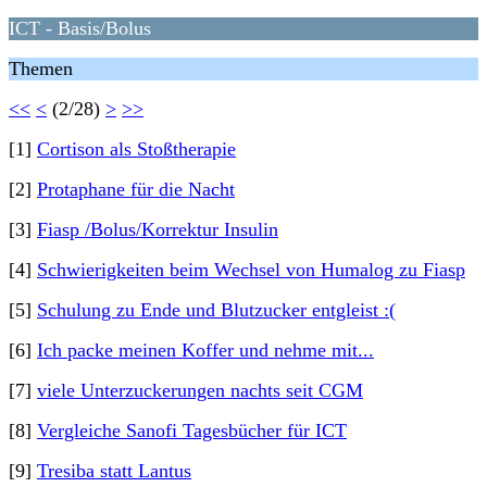
ICT - Basis/Bolus
Themen
<<
<
(2/28)
>
>>
[1]
Cortison als Stoßtherapie
[2]
Protaphane für die Nacht
[3]
Fiasp /Bolus/Korrektur Insulin
[4]
Schwierigkeiten beim Wechsel von Humalog zu Fiasp
[5]
Schulung zu Ende und Blutzucker entgleist :(
[6]
Ich packe meinen Koffer und nehme mit...
[7]
viele Unterzuckerungen nachts seit CGM
[8]
Vergleiche Sanofi Tagesbücher für ICT
[9]
Tresiba statt Lantus