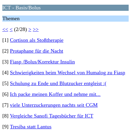
ICT - Basis/Bolus
Themen
<<
<
(2/28)
>
>>
[1]
Cortison als Stoßtherapie
[2]
Protaphane für die Nacht
[3]
Fiasp /Bolus/Korrektur Insulin
[4]
Schwierigkeiten beim Wechsel von Humalog zu Fiasp
[5]
Schulung zu Ende und Blutzucker entgleist :(
[6]
Ich packe meinen Koffer und nehme mit...
[7]
viele Unterzuckerungen nachts seit CGM
[8]
Vergleiche Sanofi Tagesbücher für ICT
[9]
Tresiba statt Lantus