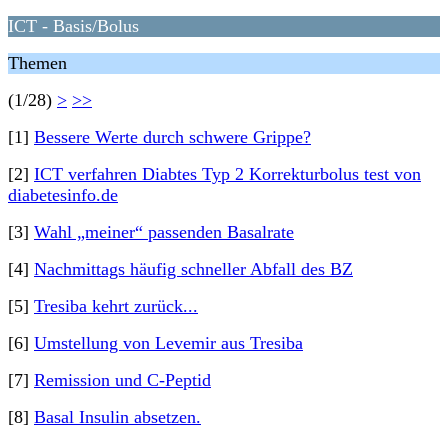
ICT - Basis/Bolus
Themen
(1/28)
>
>>
[1]
Bessere Werte durch schwere Grippe?
[2]
ICT verfahren Diabtes Typ 2 Korrekturbolus test von
diabetesinfo.de
[3]
Wahl „meiner“ passenden Basalrate
[4]
Nachmittags häufig schneller Abfall des BZ
[5]
Tresiba kehrt zurück...
[6]
Umstellung von Levemir aus Tresiba
[7]
Remission und C-Peptid
[8]
Basal Insulin absetzen.