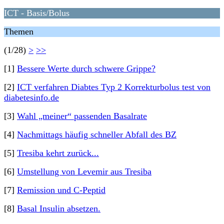
ICT - Basis/Bolus
Themen
(1/28)
>
>>
[1]
Bessere Werte durch schwere Grippe?
[2]
ICT verfahren Diabtes Typ 2 Korrekturbolus test von
diabetesinfo.de
[3]
Wahl „meiner“ passenden Basalrate
[4]
Nachmittags häufig schneller Abfall des BZ
[5]
Tresiba kehrt zurück...
[6]
Umstellung von Levemir aus Tresiba
[7]
Remission und C-Peptid
[8]
Basal Insulin absetzen.