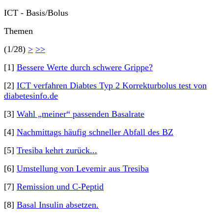
ICT - Basis/Bolus
Themen
(1/28)
>
>>
[1]
Bessere Werte durch schwere Grippe?
[2]
ICT verfahren Diabtes Typ 2 Korrekturbolus test von
diabetesinfo.de
[3]
Wahl „meiner“ passenden Basalrate
[4]
Nachmittags häufig schneller Abfall des BZ
[5]
Tresiba kehrt zurück...
[6]
Umstellung von Levemir aus Tresiba
[7]
Remission und C-Peptid
[8]
Basal Insulin absetzen.