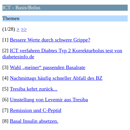
ICT - Basis/Bolus
Themen
(1/28)
>
>>
[1]
Bessere Werte durch schwere Grippe?
[2]
ICT verfahren Diabtes Typ 2 Korrekturbolus test von
diabetesinfo.de
[3]
Wahl „meiner“ passenden Basalrate
[4]
Nachmittags häufig schneller Abfall des BZ
[5]
Tresiba kehrt zurück...
[6]
Umstellung von Levemir aus Tresiba
[7]
Remission und C-Peptid
[8]
Basal Insulin absetzen.