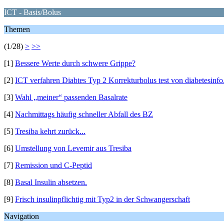
ICT - Basis/Bolus
Themen
(1/28)
>
>>
[1]
Bessere Werte durch schwere Grippe?
[2]
ICT verfahren Diabtes Typ 2 Korrekturbolus test von diabetesinfo
[3]
Wahl „meiner“ passenden Basalrate
[4]
Nachmittags häufig schneller Abfall des BZ
[5]
Tresiba kehrt zurück...
[6]
Umstellung von Levemir aus Tresiba
[7]
Remission und C-Peptid
[8]
Basal Insulin absetzen.
[9]
Frisch insulinpflichtig mit Typ2 in der Schwangerschaft
Navigation