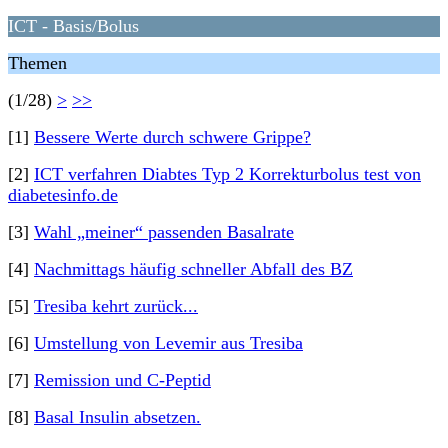
ICT - Basis/Bolus
Themen
(1/28)
>
>>
[1]
Bessere Werte durch schwere Grippe?
[2]
ICT verfahren Diabtes Typ 2 Korrekturbolus test von
diabetesinfo.de
[3]
Wahl „meiner“ passenden Basalrate
[4]
Nachmittags häufig schneller Abfall des BZ
[5]
Tresiba kehrt zurück...
[6]
Umstellung von Levemir aus Tresiba
[7]
Remission und C-Peptid
[8]
Basal Insulin absetzen.