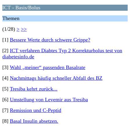
ICT - Basis/Bolus
Themen
(1/28)
>
>>
[1]
Bessere Werte durch schwere Grippe?
[2]
ICT verfahren Diabtes Typ 2 Korrekturbolus test von
diabetesinfo.de
[3]
Wahl „meiner“ passenden Basalrate
[4]
Nachmittags häufig schneller Abfall des BZ
[5]
Tresiba kehrt zurück...
[6]
Umstellung von Levemir aus Tresiba
[7]
Remission und C-Peptid
[8]
Basal Insulin absetzen.