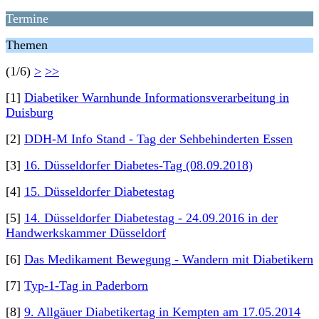
Termine
Themen
(1/6)
>
>>
[1]
Diabetiker Warnhunde Informationsverarbeitung in
Duisburg
[2]
DDH-M Info Stand - Tag der Sehbehinderten Essen
[3]
16. Düsseldorfer Diabetes-Tag (08.09.2018)
[4]
15. Düsseldorfer Diabetestag
[5]
14. Düsseldorfer Diabetestag - 24.09.2016 in der
Handwerkskammer Düsseldorf
[6]
Das Medikament Bewegung - Wandern mit Diabetikern
[7]
Typ-1-Tag in Paderborn
[8]
9. Allgäuer Diabetikertag in Kempten am 17.05.2014