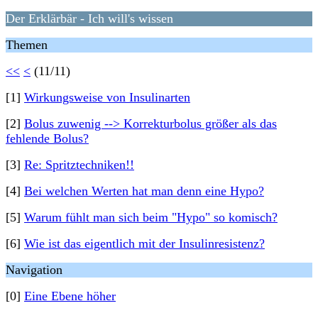
Der Erklärbär - Ich will's wissen
Themen
<<
<
(11/11)
[1]
Wirkungsweise von Insulinarten
[2]
Bolus zuwenig --> Korrekturbolus größer als das
fehlende Bolus?
[3]
Re: Spritztechniken!!
[4]
Bei welchen Werten hat man denn eine Hypo?
[5]
Warum fühlt man sich beim "Hypo" so komisch?
[6]
Wie ist das eigentlich mit der Insulinresistenz?
Navigation
[0]
Eine Ebene höher