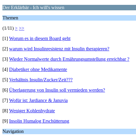
Der Erklärbär - Ich will's wissen
Themen
(1/11)
>
>>
[1]
Worum es in diesem Board geht
[2]
warum wird Insulinresistenz mit Insulin therapieren?
[3]
Wieder Normalwerte durch Ernährungsumstellung erreichbar ?
[4]
Diabetiker ohne Medikamente
[5]
Verhältnis Insulin/Zucker/Zeit???
[6]
Überlagerung von Insulin soll vermieden werden?
[7]
Wofür ist: Jardiance & Januvia
[8]
Weniger Kohlenhydrate
[9]
Insolin Humalog Erschütterung
Navigation