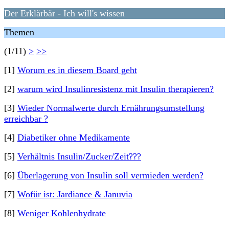
Der Erklärbär - Ich will's wissen
Themen
(1/11)
>
>>
[1]
Worum es in diesem Board geht
[2]
warum wird Insulinresistenz mit Insulin therapieren?
[3]
Wieder Normalwerte durch Ernährungsumstellung
erreichbar ?
[4]
Diabetiker ohne Medikamente
[5]
Verhältnis Insulin/Zucker/Zeit???
[6]
Überlagerung von Insulin soll vermieden werden?
[7]
Wofür ist: Jardiance & Januvia
[8]
Weniger Kohlenhydrate