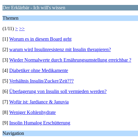
Der Erklärbär - Ich will's wissen
Themen
(1/11)
>
>>
[1]
Worum es in diesem Board geht
[2]
warum wird Insulinresistenz mit Insulin therapieren?
[3]
Wieder Normalwerte durch Ernährungsumstellung erreichbar ?
[4]
Diabetiker ohne Medikamente
[5]
Verhältnis Insulin/Zucker/Zeit???
[6]
Überlagerung von Insulin soll vermieden werden?
[7]
Wofür ist: Jardiance & Januvia
[8]
Weniger Kohlenhydrate
[9]
Insolin Humalog Erschütterung
Navigation