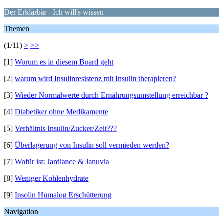
Der Erklärbär - Ich will's wissen
Themen
(1/11)
>
>>
[1]
Worum es in diesem Board geht
[2]
warum wird Insulinresistenz mit Insulin therapieren?
[3]
Wieder Normalwerte durch Ernährungsumstellung erreichbar ?
[4]
Diabetiker ohne Medikamente
[5]
Verhältnis Insulin/Zucker/Zeit???
[6]
Überlagerung von Insulin soll vermieden werden?
[7]
Wofür ist: Jardiance & Januvia
[8]
Weniger Kohlenhydrate
[9]
Insolin Humalog Erschütterung
Navigation