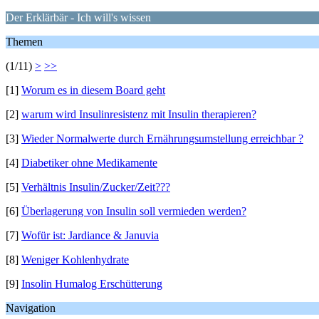
Der Erklärbär - Ich will's wissen
Themen
(1/11)
>
>>
[1]
Worum es in diesem Board geht
[2]
warum wird Insulinresistenz mit Insulin therapieren?
[3]
Wieder Normalwerte durch Ernährungsumstellung erreichbar ?
[4]
Diabetiker ohne Medikamente
[5]
Verhältnis Insulin/Zucker/Zeit???
[6]
Überlagerung von Insulin soll vermieden werden?
[7]
Wofür ist: Jardiance & Januvia
[8]
Weniger Kohlenhydrate
[9]
Insolin Humalog Erschütterung
Navigation