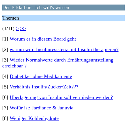
Der Erklärbär - Ich will's wissen
Themen
(1/11)
>
>>
[1]
Worum es in diesem Board geht
[2]
warum wird Insulinresistenz mit Insulin therapieren?
[3]
Wieder Normalwerte durch Ernährungsumstellung
erreichbar ?
[4]
Diabetiker ohne Medikamente
[5]
Verhältnis Insulin/Zucker/Zeit???
[6]
Überlagerung von Insulin soll vermieden werden?
[7]
Wofür ist: Jardiance & Januvia
[8]
Weniger Kohlenhydrate