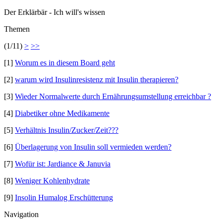
Der Erklärbär - Ich will's wissen
Themen
(1/11)
>
>>
[1]
Worum es in diesem Board geht
[2]
warum wird Insulinresistenz mit Insulin therapieren?
[3]
Wieder Normalwerte durch Ernährungsumstellung erreichbar ?
[4]
Diabetiker ohne Medikamente
[5]
Verhältnis Insulin/Zucker/Zeit???
[6]
Überlagerung von Insulin soll vermieden werden?
[7]
Wofür ist: Jardiance & Januvia
[8]
Weniger Kohlenhydrate
[9]
Insolin Humalog Erschütterung
Navigation