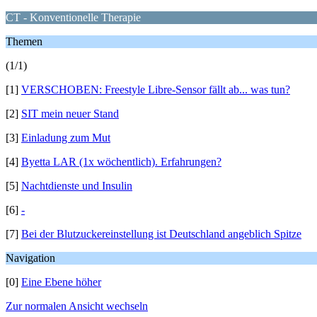
CT - Konventionelle Therapie
Themen
(1/1)
[1]
VERSCHOBEN: Freestyle Libre-Sensor fällt ab... was tun?
[2]
SIT mein neuer Stand
[3]
Einladung zum Mut
[4]
Byetta LAR (1x wöchentlich). Erfahrungen?
[5]
Nachtdienste und Insulin
[6]
-
[7]
Bei der Blutzuckereinstellung ist Deutschland angeblich Spitze
Navigation
[0]
Eine Ebene höher
Zur normalen Ansicht wechseln