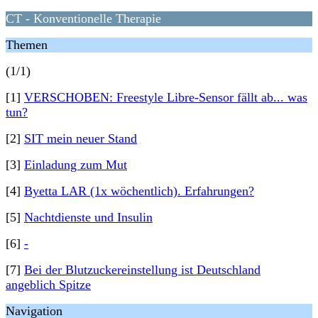
CT - Konventionelle Therapie
Themen
(1/1)
[1]
VERSCHOBEN: Freestyle Libre-Sensor fällt ab... was
tun?
[2]
SIT mein neuer Stand
[3]
Einladung zum Mut
[4]
Byetta LAR (1x wöchentlich). Erfahrungen?
[5]
Nachtdienste und Insulin
[6]
-
[7]
Bei der Blutzuckereinstellung ist Deutschland
angeblich Spitze
Navigation