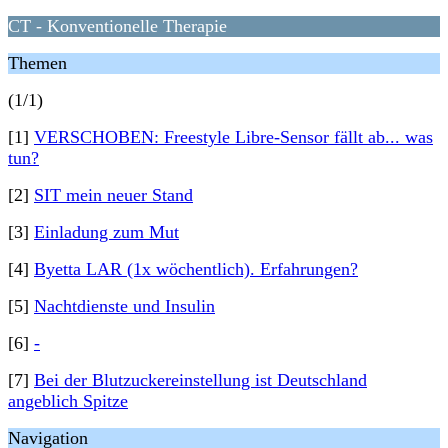
CT - Konventionelle Therapie
Themen
(1/1)
[1]
VERSCHOBEN: Freestyle Libre-Sensor fällt ab... was
tun?
[2]
SIT mein neuer Stand
[3]
Einladung zum Mut
[4]
Byetta LAR (1x wöchentlich). Erfahrungen?
[5]
Nachtdienste und Insulin
[6]
-
[7]
Bei der Blutzuckereinstellung ist Deutschland
angeblich Spitze
Navigation