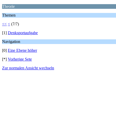
Theorie
Themen
<<
<
(7/7)
[1]
Denksportaufgabe
Navigation
[0]
Eine Ebene höher
[*]
Vorherige Sete
Zur normalen Ansicht wechseln