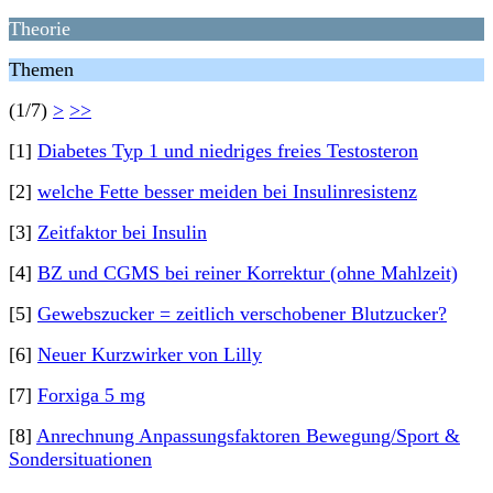
Theorie
Themen
(1/7)
>
>>
[1]
Diabetes Typ 1 und niedriges freies Testosteron
[2]
welche Fette besser meiden bei Insulinresistenz
[3]
Zeitfaktor bei Insulin
[4]
BZ und CGMS bei reiner Korrektur (ohne Mahlzeit)
[5]
Gewebszucker = zeitlich verschobener Blutzucker?
[6]
Neuer Kurzwirker von Lilly
[7]
Forxiga 5 mg
[8]
Anrechnung Anpassungsfaktoren Bewegung/Sport &
Sondersituationen