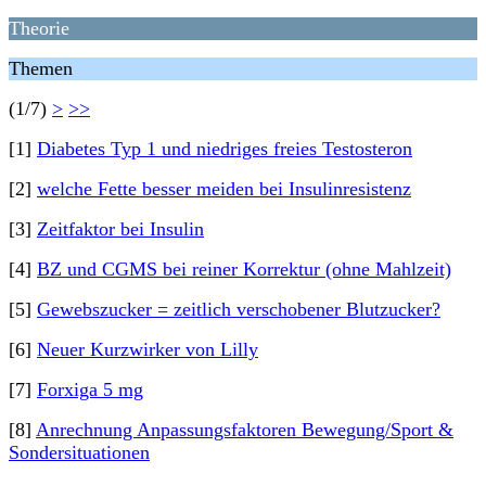
Theorie
Themen
(1/7)
>
>>
[1]
Diabetes Typ 1 und niedriges freies Testosteron
[2]
welche Fette besser meiden bei Insulinresistenz
[3]
Zeitfaktor bei Insulin
[4]
BZ und CGMS bei reiner Korrektur (ohne Mahlzeit)
[5]
Gewebszucker = zeitlich verschobener Blutzucker?
[6]
Neuer Kurzwirker von Lilly
[7]
Forxiga 5 mg
[8]
Anrechnung Anpassungsfaktoren Bewegung/Sport &
Sondersituationen