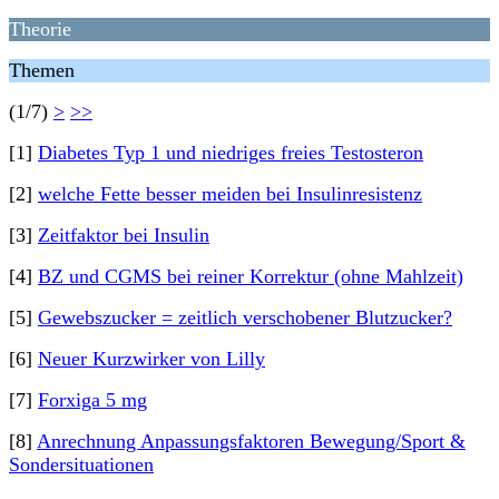
Theorie
Themen
(1/7)
>
>>
[1]
Diabetes Typ 1 und niedriges freies Testosteron
[2]
welche Fette besser meiden bei Insulinresistenz
[3]
Zeitfaktor bei Insulin
[4]
BZ und CGMS bei reiner Korrektur (ohne Mahlzeit)
[5]
Gewebszucker = zeitlich verschobener Blutzucker?
[6]
Neuer Kurzwirker von Lilly
[7]
Forxiga 5 mg
[8]
Anrechnung Anpassungsfaktoren Bewegung/Sport &
Sondersituationen