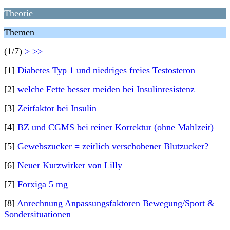
Theorie
Themen
(1/7)
>
>>
[1]
Diabetes Typ 1 und niedriges freies Testosteron
[2]
welche Fette besser meiden bei Insulinresistenz
[3]
Zeitfaktor bei Insulin
[4]
BZ und CGMS bei reiner Korrektur (ohne Mahlzeit)
[5]
Gewebszucker = zeitlich verschobener Blutzucker?
[6]
Neuer Kurzwirker von Lilly
[7]
Forxiga 5 mg
[8]
Anrechnung Anpassungsfaktoren Bewegung/Sport &
Sondersituationen