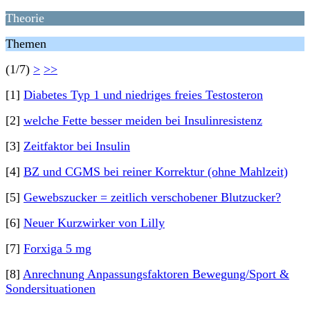
Theorie
Themen
(1/7)
>
>>
[1]
Diabetes Typ 1 und niedriges freies Testosteron
[2]
welche Fette besser meiden bei Insulinresistenz
[3]
Zeitfaktor bei Insulin
[4]
BZ und CGMS bei reiner Korrektur (ohne Mahlzeit)
[5]
Gewebszucker = zeitlich verschobener Blutzucker?
[6]
Neuer Kurzwirker von Lilly
[7]
Forxiga 5 mg
[8]
Anrechnung Anpassungsfaktoren Bewegung/Sport &
Sondersituationen