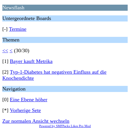
Newsflash
Untergeordnete Boards
[-]
Termine
Themen
<<
<
(30/30)
[1]
Bayer kauft Metrika
[2]
Typ-1-Diabetes hat negativen Einfluss auf die
Knochendichte
Navigation
[0]
Eine Ebene höher
[*]
Vorherige Sete
Zur normalen Ansicht wechseln
Powered by SMFPacks Likes Pro Mod