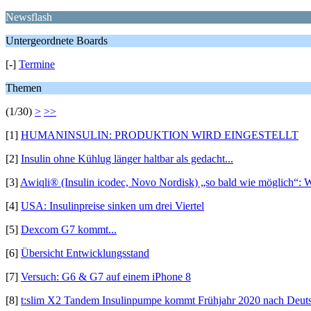
Newsflash
Untergeordnete Boards
[-]
Termine
Themen
(1/30)
>
>>
[1]
HUMANINSULIN: PRODUKTION WIRD EINGESTELLT
[2]
Insulin ohne Kühlug länger haltbar als gedacht...
[3]
Awiqli® (Insulin icodec, Novo Nordisk) „so bald wie möglich“: 
[4]
USA: Insulinpreise sinken um drei Viertel
[5]
Dexcom G7 kommt...
[6]
Übersicht Entwicklungsstand
[7]
Versuch: G6 & G7 auf einem iPhone 8
[8]
t:slim X2 Tandem Insulinpumpe kommt Frühjahr 2020 nach Deut