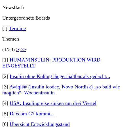
Newsflash
Untergeordnete Boards
[-]
Termine
Themen
(1/30)
>
>>
[1]
HUMANINSULIN: PRODUKTION WIRD
EINGESTELLT
[2]
Insulin ohne Kühlug länger haltbar als gedacht...
[3]
Awiqli® (Insulin icodec, Novo Nordisk) „so bald wie
möglich“: Wocheninsulin
[4]
USA: Insulinpreise sinken um drei Viertel
[5]
Dexcom G7 kommt...
[6]
Übersicht Entwicklungsstand