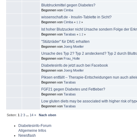
Blutdruckmittel gegen Diabetes?
Begonnen von
Cimba
wissenschaft.de - Insulin-Tablette in Sicht?
Begonnen von
Cimba
«
1
2
»
Ist hoher Blutzucker nicht Ursache sondern Folge der Er
Begonnen von
Tarabas
«
1
2
»
"Stützräder" für DM1 erhalten
Begonnen von
Joerg Moeller
Ursache des Typ 2? Typ 2 ansteckend? Typ 2 durch Blutt
Begonnen von
Frau_Holle
Diabetesinfo.de jetzt auch bei Facebook
Begonnen von
Joerg Moeller
Piksen entfällt – Therapie-Entscheidungen nun auch all
Begonnen von
Tarabas
FGF21 gegen Diabetes und Fettleber?
Begonnen von
Tarabas
Low gluten diets may be associated with higher risk of ty
Begonnen von
Tarabas
Seiten:
1
2
3
...
14
»
Nach oben
Diabetesinfo-Forum
Allgemeine Infos
Newsflash