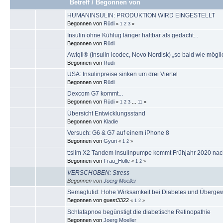
Betreff
/
Begonnen von
HUMANINSULIN: PRODUKTION WIRD EINGESTELLT
Begonnen von
Rüdi
«
1
2
3
»
Insulin ohne Kühlug länger haltbar als gedacht...
Begonnen von
Rüdi
Awiqli® (Insulin icodec, Novo Nordisk) „so bald wie mögl
Begonnen von
Rüdi
USA: Insulinpreise sinken um drei Viertel
Begonnen von
Rüdi
Dexcom G7 kommt...
Begonnen von
Rüdi
«
1
2
3
...
11
»
Übersicht Entwicklungsstand
Begonnen von
Kladie
Versuch: G6 & G7 auf einem iPhone 8
Begonnen von
Gyuri
«
1
2
»
t:slim X2 Tandem Insulinpumpe kommt Frühjahr 2020 na
Begonnen von
Frau_Holle
«
1
2
»
VERSCHOBEN: Stress
Begonnen von
Joerg Moeller
Semaglutid: Hohe Wirksamkeit bei Diabetes und Übergew
Begonnen von guest3322
«
1
2
»
Schlafapnoe begünstigt die diabetische Retinopathie
Begonnen von
Joerg Moeller