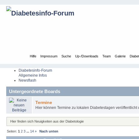
Übersicht
Hilfe
Impressum
Suche
Up-/Downloads
Team
Galerie
Diabe
Diabetesinfo-Forum
Allgemeine Infos
Newsflash
Untergeordnete Boards
Termine
Hier können Termine zu lokalen Diabetestagen veröffentlicht 
Hier finden sich Neuigkeiten aus der Diabetologie
Seiten:
1
2
3
...
14
»
Nach unten