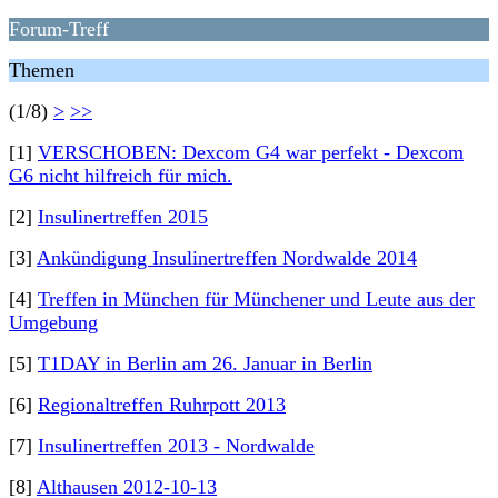
Forum-Treff
Themen
(1/8)
>
>>
[1]
VERSCHOBEN: Dexcom G4 war perfekt - Dexcom
G6 nicht hilfreich für mich.
[2]
Insulinertreffen 2015
[3]
Ankündigung Insulinertreffen Nordwalde 2014
[4]
Treffen in München für Münchener und Leute aus der
Umgebung
[5]
T1DAY in Berlin am 26. Januar in Berlin
[6]
Regionaltreffen Ruhrpott 2013
[7]
Insulinertreffen 2013 - Nordwalde
[8]
Althausen 2012-10-13