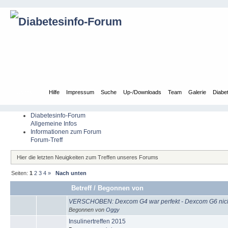
Übersicht
Hilfe
Impressum
Suche
Up-/Downloads
Team
Galerie
Diabe
Diabetesinfo-Forum
Allgemeine Infos
Informationen zum Forum
Forum-Treff
Hier die letzten Neuigkeiten zum Treffen unseres Forums
Seiten:
1
2
3
4
»
Nach unten
Betreff
/
Begonnen von
VERSCHOBEN: Dexcom G4 war perfekt - Dexcom G6 nicht h
Begonnen von
Oggy
Insulinertreffen 2015