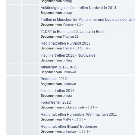
Begonnen von
brittag
Ankündigung Insulinertreffen Nordwalde 2014
Begonnen von
brittag
Treffen in München für Münchener und Leute aus der U
Begonnen von
Yvonne
«
1
2
»
T1DAY in Berlin am 26. Januar in Berlin
Begonnen von
Thomas19
Regionaltreffen Ruhrpott 2013
Begonnen von
Trüffel
«
1
2
3
...
6
»
Insulinertreffen 2013 - Nordwalde
Begonnen von
brittag
Althausen 2012-10-13
Begonnen von
unknown
Bodensee 2012
Begonnen von
unknown
Insulinertreffen 2012
Begonnen von
brittag
Forumtreffen 2012
Begonnen von
zuckerschnute
«
1
2
3
»
Regionaltreffen Ruhrgebiet Weihnachten 2011
Begonnen von
MaKe
«
1
2
3
4
»
Regionaltreffen (Raum) Bodensee
Begonnen von
unknown
«
1
2
3
4
»