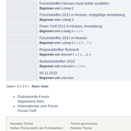
Forumstreffen Hessen muss leider ausfallen
Begonnen von
Ludwig II
Forumstreffen 2011 in Hessen, endgültige Anmeldung
Begonnen von
Ludwig II
Foren Treff 2011 in Hessen, Anmeldung
Begonnen von
Ludwig II
«
1
2
»
Forumstreffen 2011 in Hessen
Begonnen von
Ludwig II
«
1
2
3
...
7
»
Regionaltreffen Ruhrpott
Begonnen von
diotmari
«
1
2
3
...
11
»
Bodenseetreffen 2010
Begonnen von
unknown
«
1
2
3
»
06.11.2010
Begonnen von
unknown
Seiten:
1
2
3
4
»
Nach oben
Diabetesinfo-Forum
Allgemeine Infos
Informationen zum Forum
Forum-Treff
Normales Thema
Thema geschlossen
Heißes Thema (mehr als 15 Antworten)
Fixiertes Thema