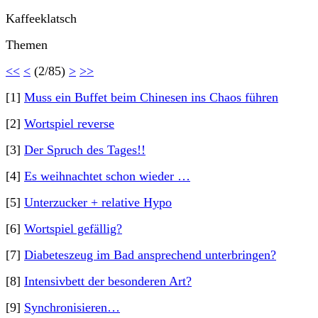
Kaffeeklatsch
Themen
<<
<
(2/85)
>
>>
[1]
Muss ein Buffet beim Chinesen ins Chaos führen
[2]
Wortspiel reverse
[3]
Der Spruch des Tages!!
[4]
Es weihnachtet schon wieder …
[5]
Unterzucker + relative Hypo
[6]
Wortspiel gefällig?
[7]
Diabeteszeug im Bad ansprechend unterbringen?
[8]
Intensivbett der besonderen Art?
[9]
Synchronisieren…