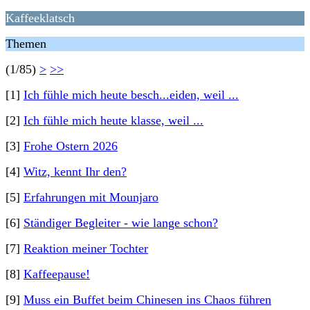
Kaffeeklatsch
Themen
(1/85)
>
>>
[1]
Ich fühle mich heute besch...eiden, weil ...
[2]
Ich fühle mich heute klasse, weil ...
[3]
Frohe Ostern 2026
[4]
Witz, kennt Ihr den?
[5]
Erfahrungen mit Mounjaro
[6]
Ständiger Begleiter - wie lange schon?
[7]
Reaktion meiner Tochter
[8]
Kaffeepause!
[9]
Muss ein Buffet beim Chinesen ins Chaos führen