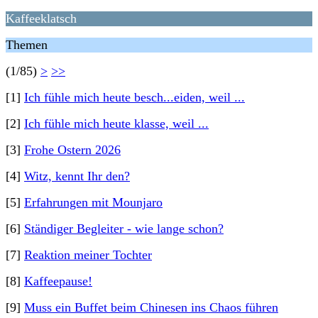
Kaffeeklatsch
Themen
(1/85)
>
>>
[1]
Ich fühle mich heute besch...eiden, weil ...
[2]
Ich fühle mich heute klasse, weil ...
[3]
Frohe Ostern 2026
[4]
Witz, kennt Ihr den?
[5]
Erfahrungen mit Mounjaro
[6]
Ständiger Begleiter - wie lange schon?
[7]
Reaktion meiner Tochter
[8]
Kaffeepause!
[9]
Muss ein Buffet beim Chinesen ins Chaos führen