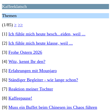
Kaffeeklatsch
Themen
(1/85)
>
>>
[1]
Ich fühle mich heute besch...eiden, weil ...
[2]
Ich fühle mich heute klasse, weil ...
[3]
Frohe Ostern 2026
[4]
Witz, kennt Ihr den?
[5]
Erfahrungen mit Mounjaro
[6]
Ständiger Begleiter - wie lange schon?
[7]
Reaktion meiner Tochter
[8]
Kaffeepause!
[9]
Muss ein Buffet beim Chinesen ins Chaos führen