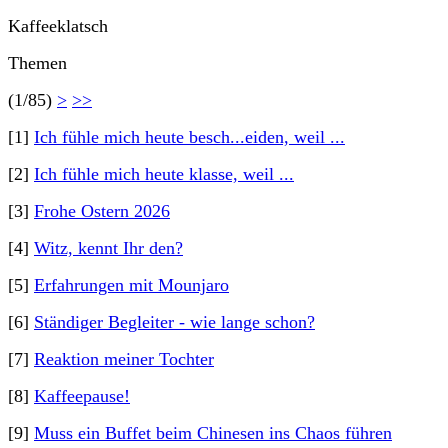
Kaffeeklatsch
Themen
(1/85)
>
>>
[1]
Ich fühle mich heute besch...eiden, weil ...
[2]
Ich fühle mich heute klasse, weil ...
[3]
Frohe Ostern 2026
[4]
Witz, kennt Ihr den?
[5]
Erfahrungen mit Mounjaro
[6]
Ständiger Begleiter - wie lange schon?
[7]
Reaktion meiner Tochter
[8]
Kaffeepause!
[9]
Muss ein Buffet beim Chinesen ins Chaos führen