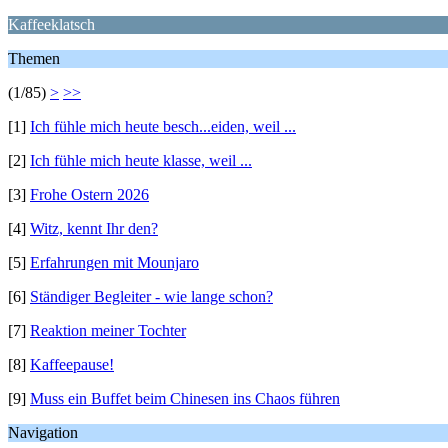
Kaffeeklatsch
Themen
(1/85)
>
>>
[1]
Ich fühle mich heute besch...eiden, weil ...
[2]
Ich fühle mich heute klasse, weil ...
[3]
Frohe Ostern 2026
[4]
Witz, kennt Ihr den?
[5]
Erfahrungen mit Mounjaro
[6]
Ständiger Begleiter - wie lange schon?
[7]
Reaktion meiner Tochter
[8]
Kaffeepause!
[9]
Muss ein Buffet beim Chinesen ins Chaos führen
Navigation