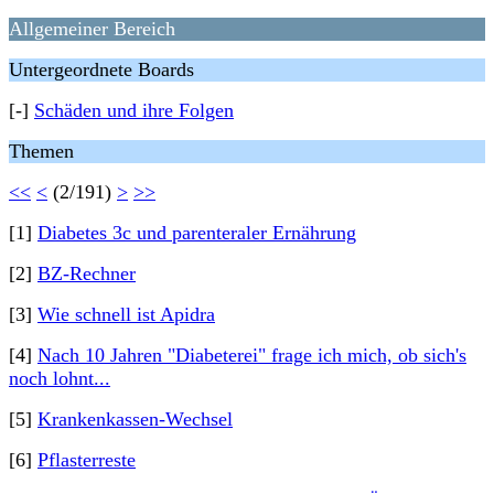
Allgemeiner Bereich
Untergeordnete Boards
[-]
Schäden und ihre Folgen
Themen
<<
<
(2/191)
>
>>
[1]
Diabetes 3c und parenteraler Ernährung
[2]
BZ-Rechner
[3]
Wie schnell ist Apidra
[4]
Nach 10 Jahren "Diabeterei" frage ich mich, ob sich's
noch lohnt...
[5]
Krankenkassen-Wechsel
[6]
Pflasterreste