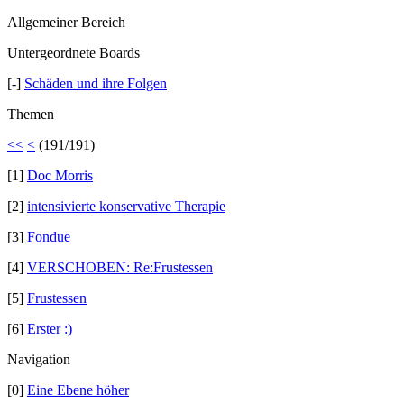
Allgemeiner Bereich
Untergeordnete Boards
[-]
Schäden und ihre Folgen
Themen
<<
<
(191/191)
[1]
Doc Morris
[2]
intensivierte konservative Therapie
[3]
Fondue
[4]
VERSCHOBEN: Re:Frustessen
[5]
Frustessen
[6]
Erster :)
Navigation
[0]
Eine Ebene höher