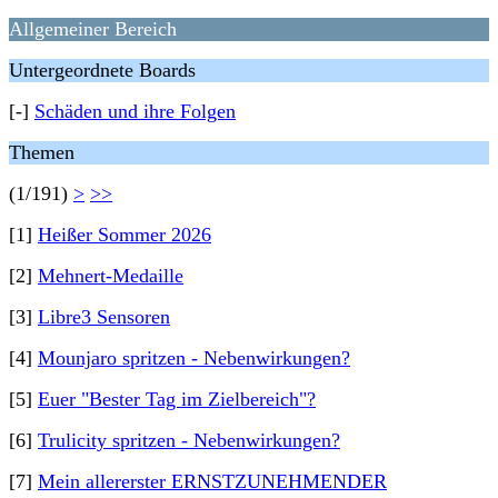
Allgemeiner Bereich
Untergeordnete Boards
[-]
Schäden und ihre Folgen
Themen
(1/191)
>
>>
[1]
Heißer Sommer 2026
[2]
Mehnert-Medaille
[3]
Libre3 Sensoren
[4]
Mounjaro spritzen - Nebenwirkungen?
[5]
Euer "Bester Tag im Zielbereich"?
[6]
Trulicity spritzen - Nebenwirkungen?
[7]
Mein allererster ERNSTZUNEHMENDER